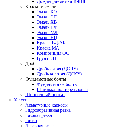
Дождеприемники ВЧШГ
Краски и эмали
Эмаль КО
Эмаль ЭП
Эмаль ХВ
Эмаль ПФ
Эмаль МЛ
Эмаль НЦ
Краска ВД-АК
Краска МА
Композиция ОС
Грунт ЭП
Дробь
Дробь литая (ДСЛУ)
Дробь колотая (ДСКУ)
Фундаметные болты
Фундаметные болты
Шпилька полнорезьбовая
Шпоночный прокат
Услуги
Арматурные каркасы
Гидроабразивная резка
Газовая резка
Гибка
Лазерная резка