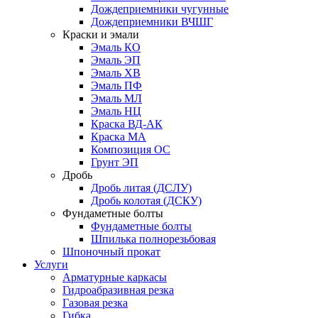
Дождеприемники чугунные
Дождеприемники ВЧШГ
Краски и эмали
Эмаль КО
Эмаль ЭП
Эмаль ХВ
Эмаль ПФ
Эмаль МЛ
Эмаль НЦ
Краска ВД-АК
Краска МА
Композиция ОС
Грунт ЭП
Дробь
Дробь литая (ДСЛУ)
Дробь колотая (ДСКУ)
Фундаметные болты
Фундаметные болты
Шпилька полнорезьбовая
Шпоночный прокат
Услуги
Арматурные каркасы
Гидроабразивная резка
Газовая резка
Гибка