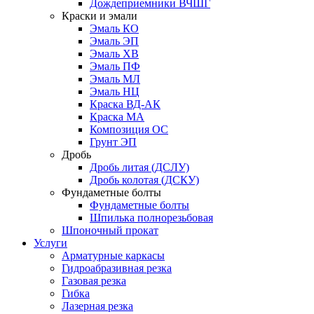
Дождеприемники ВЧШГ
Краски и эмали
Эмаль КО
Эмаль ЭП
Эмаль ХВ
Эмаль ПФ
Эмаль МЛ
Эмаль НЦ
Краска ВД-АК
Краска МА
Композиция ОС
Грунт ЭП
Дробь
Дробь литая (ДСЛУ)
Дробь колотая (ДСКУ)
Фундаметные болты
Фундаметные болты
Шпилька полнорезьбовая
Шпоночный прокат
Услуги
Арматурные каркасы
Гидроабразивная резка
Газовая резка
Гибка
Лазерная резка