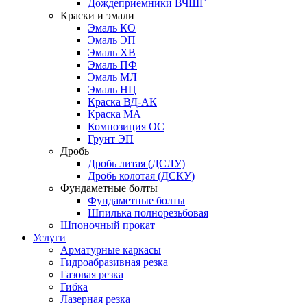
Дождеприемники ВЧШГ
Краски и эмали
Эмаль КО
Эмаль ЭП
Эмаль ХВ
Эмаль ПФ
Эмаль МЛ
Эмаль НЦ
Краска ВД-АК
Краска МА
Композиция ОС
Грунт ЭП
Дробь
Дробь литая (ДСЛУ)
Дробь колотая (ДСКУ)
Фундаметные болты
Фундаметные болты
Шпилька полнорезьбовая
Шпоночный прокат
Услуги
Арматурные каркасы
Гидроабразивная резка
Газовая резка
Гибка
Лазерная резка