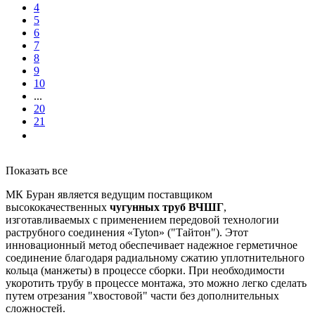
4
5
6
7
8
9
10
...
20
21
Показать все
МК Буран является ведущим поставщиком
высококачественных
чугунных труб ВЧШГ
,
изготавливаемых с применением передовой технологии
раструбного соединения «Tyton» ("Тайтон"). Этот
инновационный метод обеспечивает надежное герметичное
соединение благодаря радиальному сжатию уплотнительного
кольца (манжеты) в процессе сборки. При необходимости
укоротить трубу в процессе монтажа, это можно легко сделать
путем отрезания "хвостовой" части без дополнительных
сложностей.